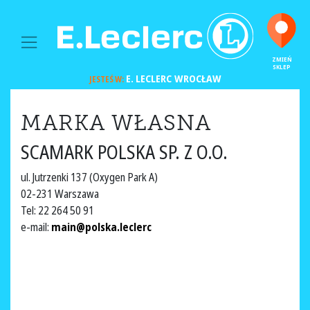
MAIN NAVIGATION
ZMIEŃ
SKLEP
E. LECLERC
WROCŁAW
JESTEŚ W:
MARKA WŁASNA
SCAMARK POLSKA SP. Z O.O.
ul. Jutrzenki 137 (Oxygen Park A)
02-231 Warszawa
Tel: 22 264 50 91
e-mail:
main@polska.leclerc