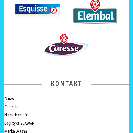
KONTAKT
O nas
Centrala
Nieruchomości
Logistyka SCAWAR
Marka własna