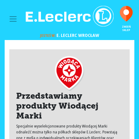
MAIN NAVIGATION
ZMIEŃ
SKLEP
E. LECLERC
WROCŁAW
JESTEŚ W:
Przedstawiamy
produkty Wiodącej
Marki
Specjalnie wyselekcjonowane produkty Wiodącej Marki
odnaleźć można tylko na półkach sklepów E.Leclerc. Powstają
one z myślą o indywidualnych oczekiwaniach Klientów oraz