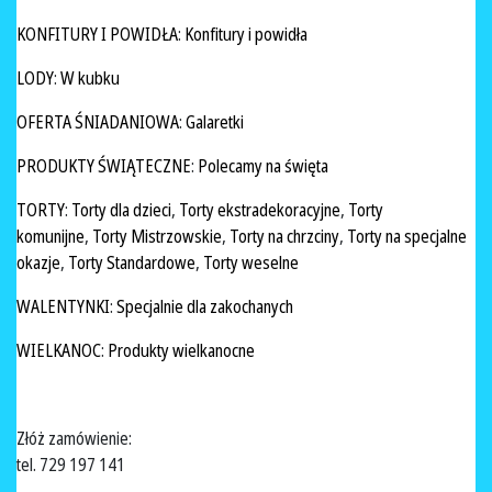
KONFITURY I POWIDŁA
:
Konfitury i powidła
LODY
:
W kubku
OFERTA ŚNIADANIOWA
:
Galaretki
PRODUKTY ŚWIĄTECZNE
:
Polecamy na święta
TORTY
:
Torty dla dzieci
,
Torty ekstradekoracyjne
,
Torty
komunijne
,
Torty Mistrzowskie
,
Torty na chrzciny
,
Torty na specjalne
okazje
,
Torty Standardowe
,
Torty weselne
WALENTYNKI
:
Specjalnie dla zakochanych
WIELKANOC
:
Produkty wielkanocne
Złóż zamówienie:
tel. 729 197 141