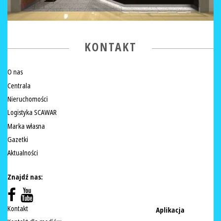
KONTAKT
O nas
Centrala
Nieruchomości
Logistyka SCAWAR
Marka własna
Gazetki
Aktualności
Znajdź nas:
Kontakt
Aplikacja