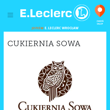
MAIN NAVIGATION
ZMIEŃ
SKLEP
E. LECLERC
WROCŁAW
JESTEŚ W:
CUKIERNIA SOWA